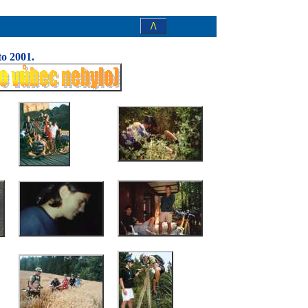
/\
to 2001.