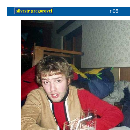
n05
silvestr gregorovci