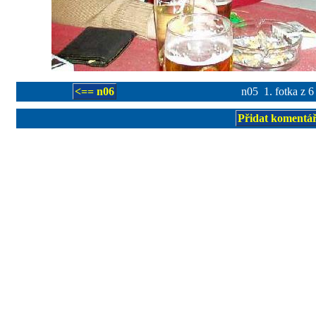
<== n06
n05 1. fotka z 6
Přidat komentá