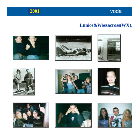
voda
2001
Lunice&Wossacross(WX), 