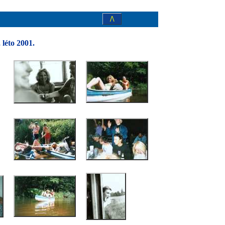
/\
léto 2001.