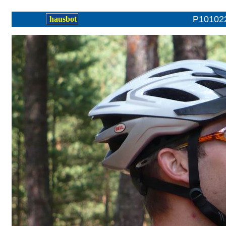
P10102
hausbot