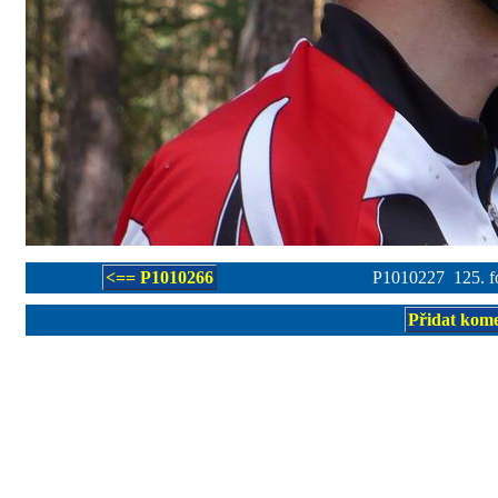
<== P1010266
P1010227 125. fo
Přidat kom