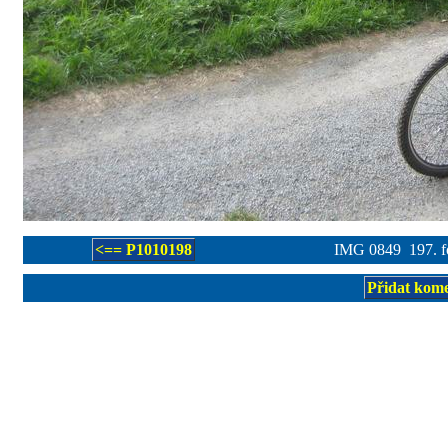
<== P1010198
IMG 0849 197. fo
Přidat kom