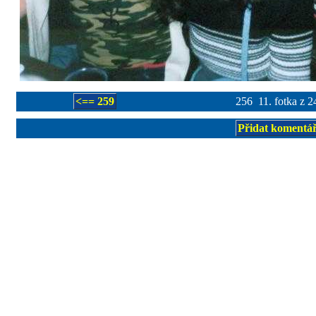
<== 259
256 11. fotka z 2
Přidat komentá