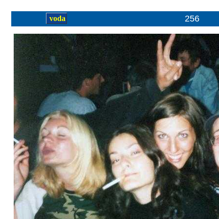
256
voda