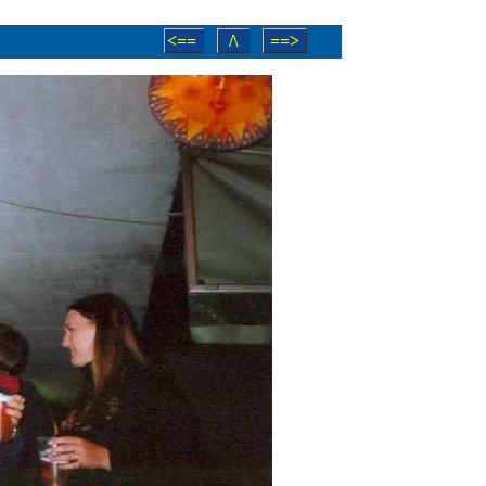
<==
/\
==>