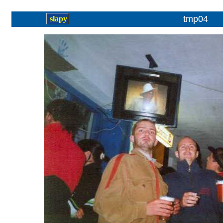
tmp04
slapy