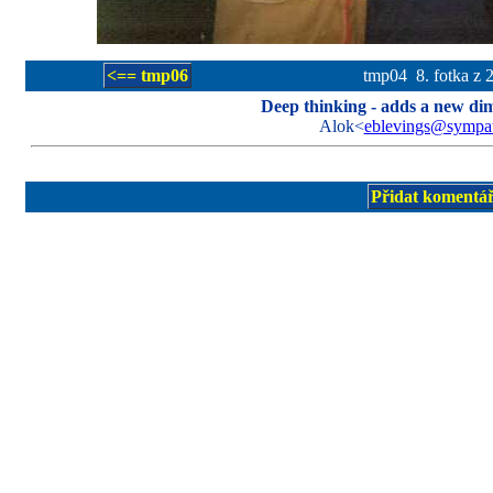
<== tmp06
tmp04 8. fotka z 
Deep thinking - adds a new dime
Alok<
eblevings@sympat
Přidat komentá