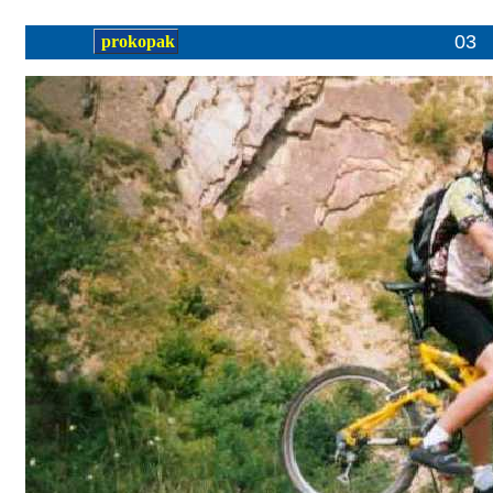
03
prokopak