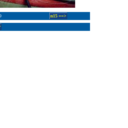
9
n15 ==>
ř