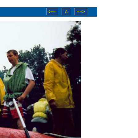
<==
/\
==>