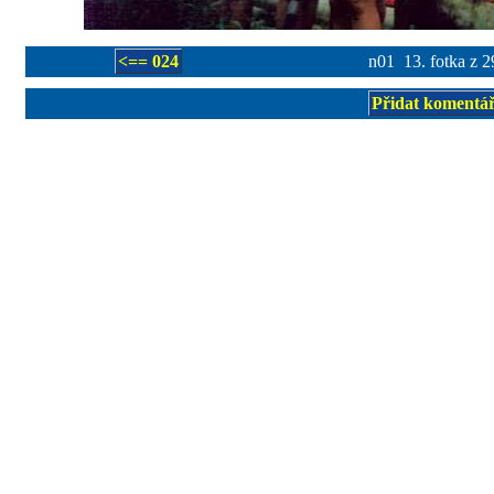
<== 024
n01 13. fotka z 2
Přidat komentá