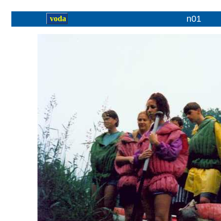
n01
voda