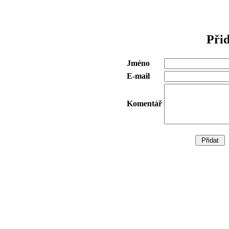
Při
Jméno
E-mail
Komentář