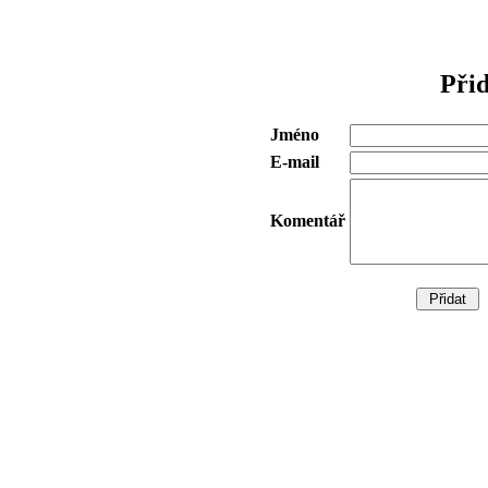
Při
Jméno
E-mail
Komentář