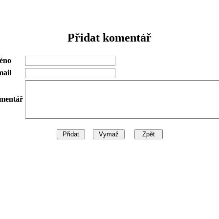
Přidat komentář
éno
mail
mentář