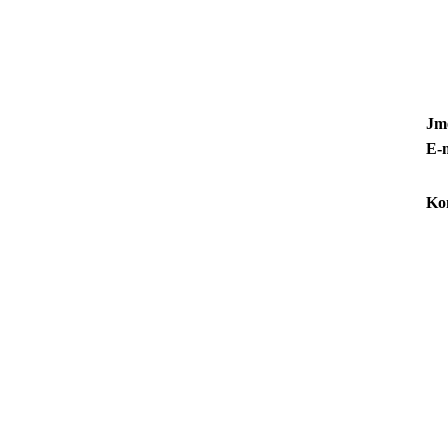
Jm
E-
Ko